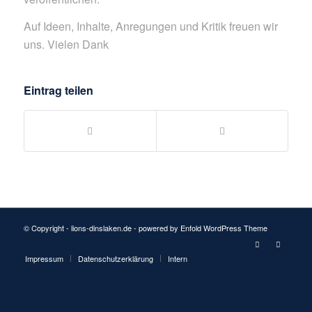
Auf Ideen, Inhalte, Anregungen und Kritik freuen wir
uns. Vielen Dank
Eintrag teilen
© Copyright - lions-dinslaken.de -
powered by Enfold WordPress Theme
Impressum
Datenschutzerklärung
Intern